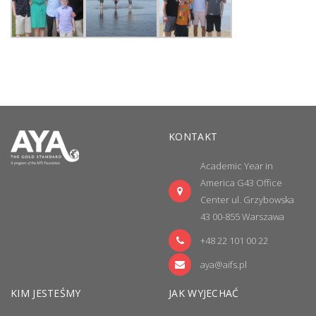
KONTAKT
Academic Year in
America
G43 Office
Center ul. Grzybowska
43 00-855 Warszawa
+48 22 101 00 22
aya@aifs.pl
KIM JESTEŚMY
JAK WYJECHAĆ