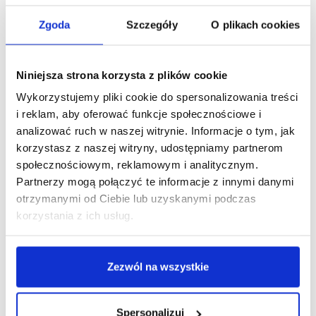
Najbardziej wyczekanym wyjazdem był wyjazd na Florydę do
Zgoda
Szczegóły
O plikach cookies
Disney Worldu. Zarobiliśmy na ten wyjazd w większej mierze
sami, ponieważ mogliśmy pracować i przygotowywać jedzenie
podczas meczy amerykańskiego futbolu. Na mecze, które
Niniejsza strona korzysta z plików cookie
odbywały się na kampusie uniwersyteckim, przychodziło
Wykorzystujemy pliki cookie do spersonalizowania treści
mnóstwo ludzi. Wszyscy pracowaliśmy na jednym stanowisku i
i reklam, aby oferować funkcje społecznościowe i
analizować ruch w naszej witrynie. Informacje o tym, jak
byliśmy bardzo zgraną ekipą. Rozgrywki odbywały się praktycznie
korzystasz z naszej witryny, udostępniamy partnerom
co weekend. Pomimo że była to praca, dla nas był to po prostu
społecznościowym, reklamowym i analitycznym.
świetny sposób spędzenia sobotniego wieczoru. Amerykanie
Partnerzy mogą połączyć te informacje z innymi danymi
kochają futbol. Podczas meczu każdy nas zagadywał, zadawał
otrzymanymi od Ciebie lub uzyskanymi podczas
pytania skąd jesteśmy, nawet czasami robił sobie z nami zdjęcia.
korzystania z ich usług.
Zarobek nie był duży, ale tak bardzo nam się podobało, że
chętnie robilibyśmy to bez wynagrodzenia.
Zezwól na wszystkie
Szkoła w USA
Pewnie zastanawiacie się, czy szkoła średnia w Stanach
Spersonalizuj