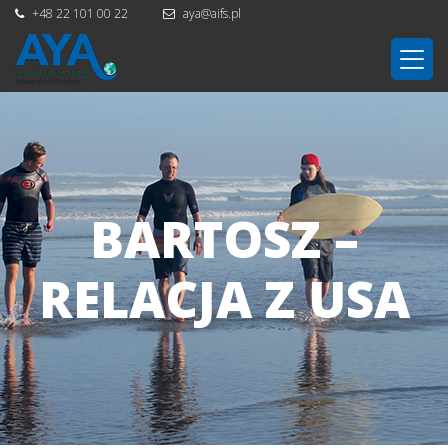
+48 22 101 00 22
aya@aifs.pl
BARTOSZ –
RELACJA Z USA