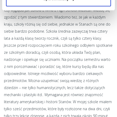
Zjednoczonych wygląda tak, jak ją sobie wszyscy wyobrażamy?
Czy wygląda jak szkoła z filmu z High School Musical? Muszę się
zgodzić z tym stwierdzeniem. Wiadomo też, że jak w każdym
kraju, szkoły różnią się od siebie, jednakże w Stanach są one do
siebie bardzo podobne. Szkoła średnia zazwyczaj trwa cztery
lata a każdą klasę tworzy rocznik, czyli są tylko cztery klasy.
Jeszcze przed rozpoczęciem roku szkolnego odbyłem spotkanie
ze szkolnym doradcą, czyli osobą, która układa Twój plan,
nadzoruje i opiekuje się uczniami. Na początku semestru warto
z nim porozmawiać i poradzić się, które kursy będą dla nas
odpowiednie. Istnieje możliwość wyboru bardzo ciekawych
przedmiotów. Można uzupełniać swoją wiedzę z różnych
dziedzin – nie tylko humanistycznych, lecz także dotyczących
mechaniki i plastyki itd.. Wymagana jest również znajomość
literatury amerykańskiej i historii Stanów. W mojej szkole miałem
tylko sześć przedmiotów, które były rozłożone na dwa dni, czyli
tylko trzy lekcje dziennie, a każda z nich trwała około 90 minut.