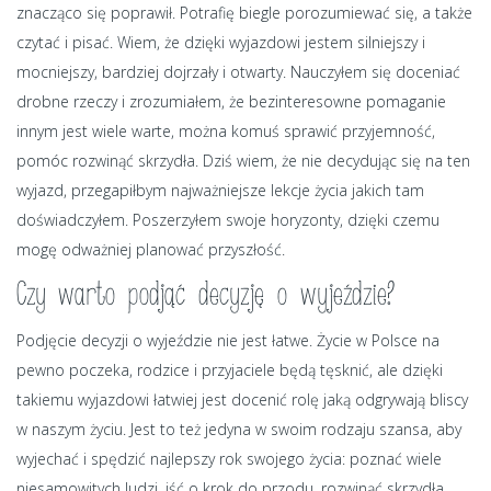
znacząco się poprawił. Potrafię biegle porozumiewać się, a także
czytać i pisać. Wiem, że dzięki wyjazdowi jestem silniejszy i
mocniejszy, bardziej dojrzały i otwarty. Nauczyłem się doceniać
drobne rzeczy i zrozumiałem, że bezinteresowne pomaganie
innym jest wiele warte, można komuś sprawić przyjemność,
pomóc rozwinąć skrzydła. Dziś wiem, że nie decydując się na ten
wyjazd, przegapiłbym najważniejsze lekcje życia jakich tam
doświadczyłem. Poszerzyłem swoje horyzonty, dzięki czemu
mogę odważniej planować przyszłość.
Czy warto podjąć decyzję o wyjeździe?
Podjęcie decyzji o wyjeździe nie jest łatwe. Życie w Polsce na
pewno poczeka, rodzice i przyjaciele będą tęsknić, ale dzięki
takiemu wyjazdowi łatwiej jest docenić rolę jaką odgrywają bliscy
w naszym życiu. Jest to też jedyna w swoim rodzaju szansa, aby
wyjechać i spędzić najlepszy rok swojego życia: poznać wiele
niesamowitych ludzi, iść o krok do przodu, rozwinąć skrzydła,