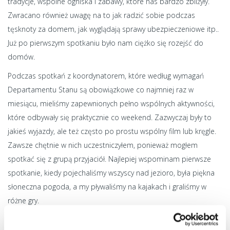
tradycje, wspólne ogniska i zabawy, które nas bardzo zbliżyły.
Zwracano również uwagę na to jak radzić sobie podczas
tęsknoty za domem, jak wyglądają sprawy ubezpieczeniowe itp..
Już po pierwszym spotkaniu było nam ciężko się rozejść do
domów.
Podczas spotkań z koordynatorem, które według wymagań
Departamentu Stanu są obowiązkowe co najmniej raz w
miesiącu, mieliśmy zapewnionych pełno wspólnych aktywności,
które odbywały się praktycznie co weekend. Zazwyczaj były to
jakieś wyjazdy, ale też często po prostu wspólny film lub kręgle.
Zawsze chętnie w nich uczestniczyłem, ponieważ mogłem
spotkać się z grupą przyjaciół. Najlepiej wspominam pierwsze
spotkanie, kiedy pojechaliśmy wszyscy nad jezioro, była piękna
słoneczna pogoda, a my pływaliśmy na kajakach i graliśmy w
różne gry.
Mój czas wolny