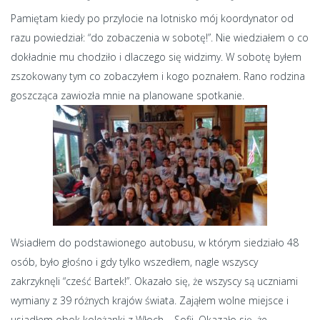
Pamiętam kiedy po przylocie na lotnisko mój koordynator od
razu powiedział: “do zobaczenia w sobotę!”. Nie wiedziałem o co
dokładnie mu chodziło i dlaczego się widzimy. W sobotę byłem
zszokowany tym co zobaczyłem i kogo poznałem. Rano rodzina
goszcząca zawiozła mnie na planowane spotkanie.
Wsiadłem do podstawionego autobusu, w którym siedziało 48
osób, było głośno i gdy tylko wszedłem, nagle wszyscy
zakrzyknęli “cześć Bartek!”. Okazało się, że wszyscy są uczniami
wymiany z 39 różnych krajów świata. Zająłem wolne miejsce i
usiadłem obok koleżanki z Włoch – Sofii. Okazało się, że