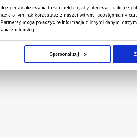
aya@aifs.pl
do spersonalizowania treści i reklam, aby oferować funkcje sp
tyką Prywatności
.
ormacje o tym, jak korzystasz z naszej witryny, udostępniamy p
Partnerzy mogą połączyć te informacje z innymi danymi otrzym
pon.-pt. 10:00 – 1
nia z ich usług.
Spersonalizuj
Z