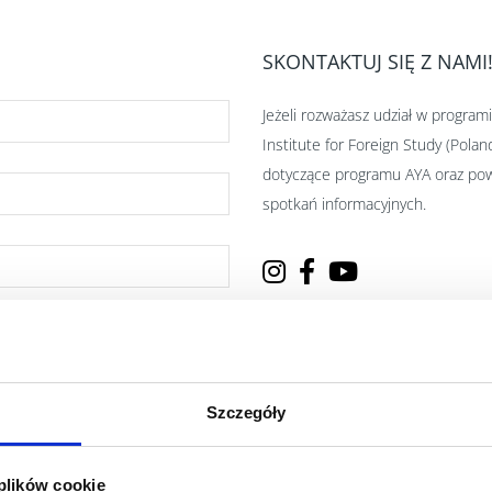
SKONTAKTUJ SIĘ Z NAMI
Jeżeli rozważasz udział w progra
Institute for Foreign Study (Pol
dotyczące programu AYA oraz powi
spotkań informacyjnych.
AIFS (Poland)
ul. Grzybowska 43
00-855 Warszawa
Szczegóły
tel:
+48 22 101 00
 plików cookie