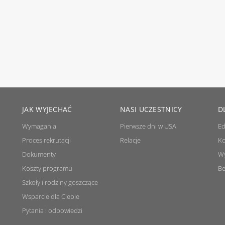
JAK WYJECHAĆ
NASI UCZESTNICY
D
Wymagania
Pierwsze dni w USA
Ed
Proces rekrutacji
Relacje
Ko
Dokumenty
W
Koszty programu
Be
Szkoły i rodziny goszczące
Wsparcie dla Ciebie
Pytania i odpowiedzi