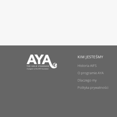
KIM JESTEŚMY
Historia AIFS
O programie AYA
Dlaczego my
Polityka prywatności