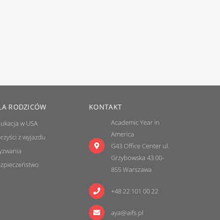
LA RODZICÓW
KONTAKT
Academic Year in
ukacja w USA
America
rzyści z wyjazdu
G43 Office Center ul.
yzwania
Grzybowska 43 00-
zpieczeństwo
855 Warszawa
+48 22 101 00 22
aya@aifs.pl