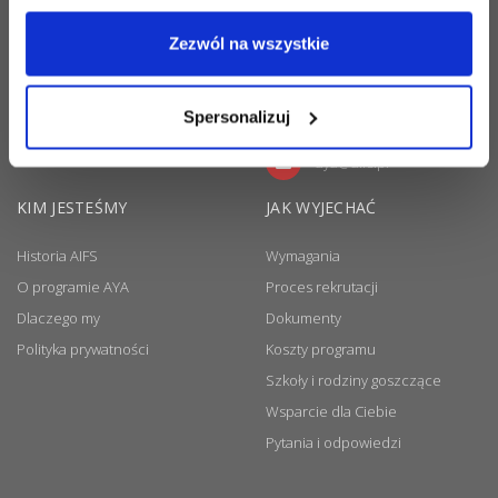
Academic Year in
America
G43 Office
Zezwól na wszystkie
Center ul. Grzybowska
43 00-855 Warszawa
Spersonalizuj
+48 22 101 00 22
aya@aifs.pl
KIM JESTEŚMY
JAK WYJECHAĆ
Historia AIFS
Wymagania
O programie AYA
Proces rekrutacji
Dlaczego my
Dokumenty
Polityka prywatności
Koszty programu
Szkoły i rodziny goszczące
Wsparcie dla Ciebie
Pytania i odpowiedzi