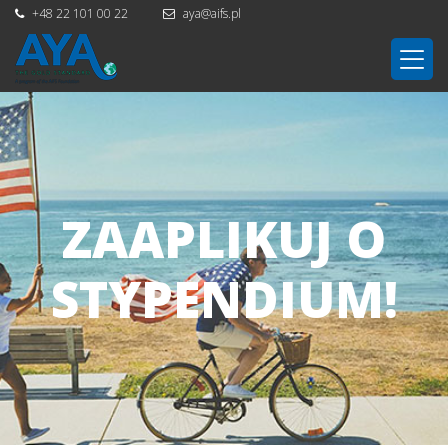
+48 22 101 00 22
aya@aifs.pl
ZAAPLIKUJ O
STYPENDIUM!