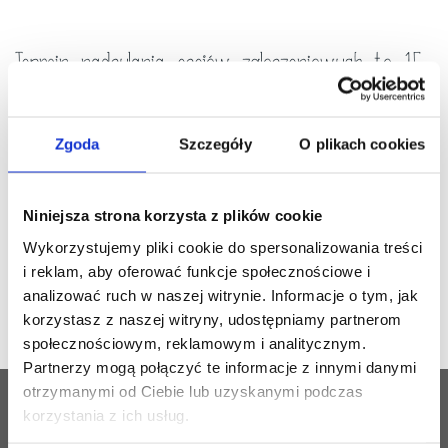
Termin nadsyłania esejów zgłoszeniowych to 15
października 2024
Jeżeli uważasz, że masz ciekawe osiągnięcia w nauce bądź
Zgoda
Szczegóły
O plikach cookies
działalności artystycznej, a do tego bardzo dobrze znasz
angielski, możesz spróbować ubiegać się o Stypendium
Niniejsza strona korzysta z plików cookie
Davenporta, czyli całkowite zwolnienie z opłaty programowej! To,
Wykorzystujemy pliki cookie do spersonalizowania treści
czego potrzebujemy od Ciebie na początek, to esej na 500-1000
i reklam, aby oferować funkcje społecznościowe i
słów – szczegóły znajdziesz w
tym artykule
!
analizować ruch w naszej witrynie. Informacje o tym, jak
korzystasz z naszej witryny, udostępniamy partnerom
społecznościowym, reklamowym i analitycznym.
Partnerzy mogą połączyć te informacje z innymi danymi
otrzymanymi od Ciebie lub uzyskanymi podczas
KONTAKT
korzystania z ich usług.